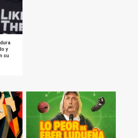
 dura
do y
n su