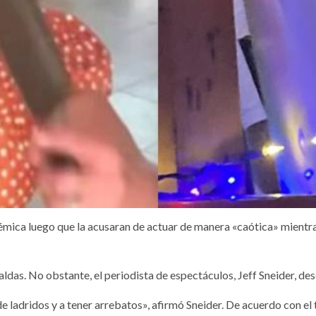
lémica luego que la acusaran de actuar de manera «caótica» mientr
das. No obstante, el periodista de espectáculos, Jeff Sneider, des
 ladridos y a tener arrebatos», afirmó Sneider. De acuerdo con el t