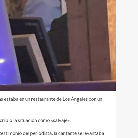
as estaba en un restaurante de Los Ángeles con un
cribió la situación como «salvaje».
estimonio del periodista, la cantante se levantaba