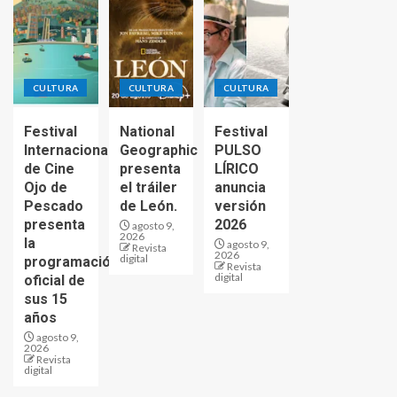
CULTURA
CULTURA
CULTURA
Festival
National
Festival
Internacional
Geographic
PULSO
de Cine
presenta
LÍRICO
Ojo de
el tráiler
anuncia
Pescado
de León.
versión
presenta
2026
agosto 9,
2026
la
agosto 9,
Revista
2026
digital
programación
Revista
digital
oficial de
sus 15
años
agosto 9,
2026
Revista
digital