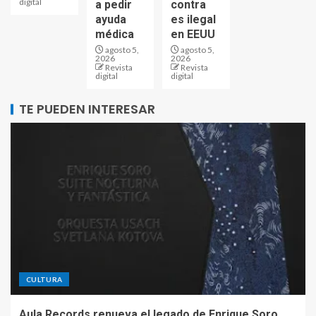
digital
a pedir
contra
ayuda
es ilegal
médica
en EEUU
agosto 5,
agosto 5,
2026
2026
Revista
Revista
digital
digital
TE PUEDEN INTERESAR
CULTURA
Aula Records renueva el legado de Enrique Soro