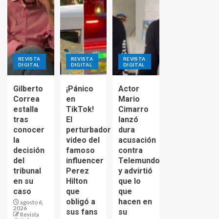
REVISTA
REVISTA
REVISTA
DIGITAL
DIGITAL
DIGITAL
Gilberto
¡Pánico
Actor
Correa
en
Mario
estalla
TikTok!
Cimarro
tras
El
lanzó
conocer
perturbador
dura
la
video del
acusación
decisión
famoso
contra
del
influencer
Telemundo
tribunal
Perez
y advirtió
en su
Hilton
que lo
caso
que
que
obligó a
hacen en
agosto 6,
2026
sus fans
su
Revista