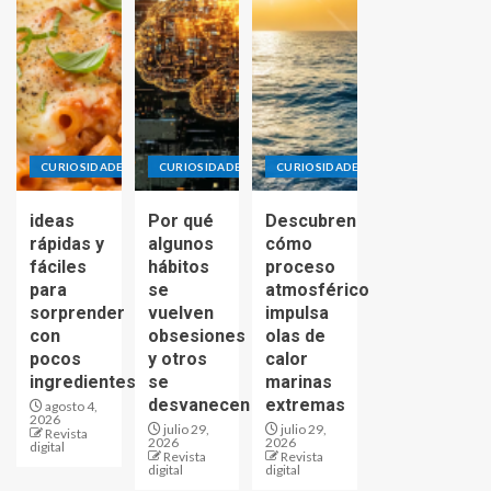
CURIOSIDADES
CURIOSIDADES
CURIOSIDADES
ideas
Por qué
Descubren
rápidas y
algunos
cómo
fáciles
hábitos
proceso
para
se
atmosférico
sorprender
vuelven
impulsa
con
obsesiones
olas de
pocos
y otros
calor
ingredientes
se
marinas
desvanecen
extremas
agosto 4,
2026
julio 29,
julio 29,
Revista
2026
2026
digital
Revista
Revista
digital
digital