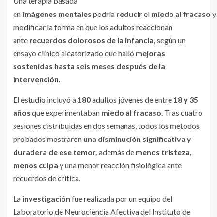
Una terapia basada
en
imágenes
mentales
podría
reducir
el
miedo
al
fracaso
y
modificar la forma en que los adultos reaccionan
ante
recuerdos dolorosos de la infancia,
según un
ensayo clínico aleatorizado que halló
mejoras
sostenidas hasta seis meses después de la
intervención.
El estudio incluyó a
180
adultos jóvenes de entre
18 y 35
años
que experimentaban
miedo al fracaso
. Tras cuatro
sesiones distribuidas en dos semanas, todos los métodos
probados mostraron
una disminución significativa y
duradera de ese temor,
además de
menos
tristeza
,
menos culpa
y una menor reacción fisiológica ante
recuerdos de crítica.
La
investigación
fue realizada por un equipo del
Laboratorio de Neurociencia Afectiva del Instituto de