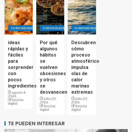
CURIOSIDADES
CURIOSIDADES
CURIOSIDADES
ideas
Por qué
Descubren
rápidas y
algunos
cómo
fáciles
hábitos
proceso
para
se
atmosférico
sorprender
vuelven
impulsa
con
obsesiones
olas de
pocos
y otros
calor
ingredientes
se
marinas
desvanecen
extremas
agosto 4,
2026
julio 29,
julio 29,
Revista
2026
2026
digital
Revista
Revista
digital
digital
TE PUEDEN INTERESAR