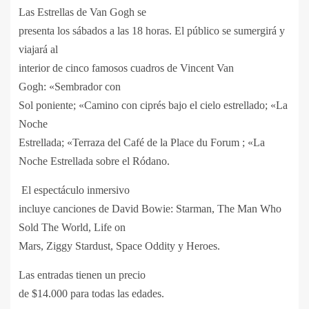
Las Estrellas de Van Gogh se
presenta los sábados a las 18 horas. El público se sumergirá y
viajará al
interior de cinco famosos cuadros de Vincent Van
Gogh:
«
Sembrador con
Sol poniente;
«
Camino con cipr
é
s bajo el cielo estrellado;
«
La
Noche
Estrellada;
«
Terraza del Caf
é de la Place du Forum ; «
La
Noche Estrellada sobre el Ró
dano
.
El espectáculo inmersivo
incluye canciones de David Bowie: Starman, The Man Who
Sold The World, Life on
Mars, Ziggy Stardust, Space Oddity y Heroes.
Las entradas tienen un precio
de $14.000 para todas las edades.