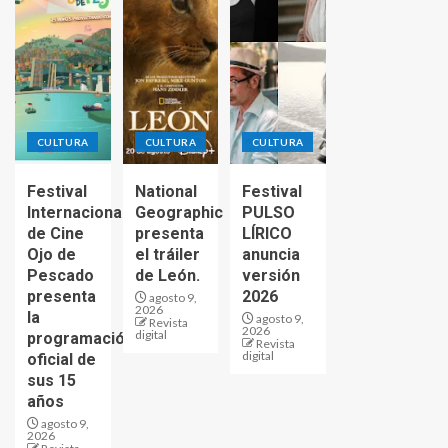
CULTURA
CULTURA
CULTURA
Festival
National
Festival
Internacional
Geographic
PULSO
de Cine
presenta
LÍRICO
Ojo de
el tráiler
anuncia
Pescado
de León.
versión
presenta
2026
agosto 9,
2026
la
agosto 9,
Revista
2026
digital
programación
Revista
digital
oficial de
sus 15
años
agosto 9,
2026