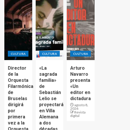
CULTURA
CULTURA
CULTURA
Director
«La
Arturo
de la
sagrada
Navarro
Orquesta
familia»
presenta
Filarmónica
de
«Un
de
Sebastián
editor en
Bruselas
Lelio se
dictadura
dirigirá
proyectará
agosto 8,
2026
por
en Villa
Revista
digital
primera
Alemana
vez a la
a dos
Orquesta
décadas