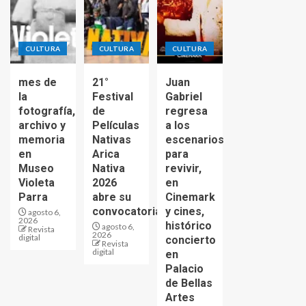
CULTURA
CULTURA
CULTURA
mes de
21°
Juan
la
Festival
Gabriel
fotografía,
de
regresa
archivo y
Películas
a los
memoria
Nativas
escenarios
en
Arica
para
Museo
Nativa
revivir,
Violeta
2026
en
Parra
abre su
Cinemark
convocatoria
y cines,
agosto 6,
2026
histórico
agosto 6,
Revista
2026
digital
concierto
Revista
digital
en
Palacio
de Bellas
Artes