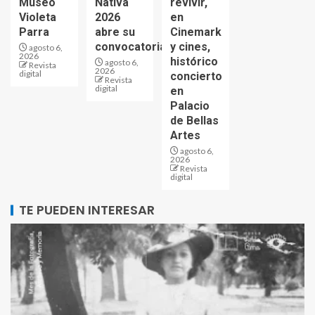
Museo
Nativa
revivir,
Violeta
2026
en
Parra
abre su
Cinemark
convocatoria
y cines,
agosto 6,
2026
histórico
agosto 6,
Revista
2026
digital
concierto
Revista
digital
en
Palacio
de Bellas
Artes
agosto 6,
2026
Revista
digital
TE PUEDEN INTERESAR