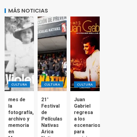
MÁS NOTICIAS
CULTURA
CULTURA
CULTURA
mes de
21°
Juan
la
Festival
Gabriel
fotografía,
de
regresa
archivo y
Películas
a los
memoria
Nativas
escenarios
en
Arica
para