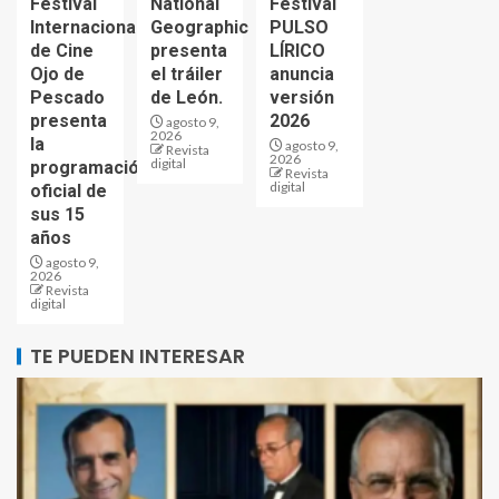
Festival
National
Festival
Internacional
Geographic
PULSO
de Cine
presenta
LÍRICO
Ojo de
el tráiler
anuncia
Pescado
de León.
versión
presenta
2026
agosto 9,
2026
la
agosto 9,
Revista
2026
digital
programación
Revista
digital
oficial de
sus 15
años
agosto 9,
2026
Revista
digital
TE PUEDEN INTERESAR