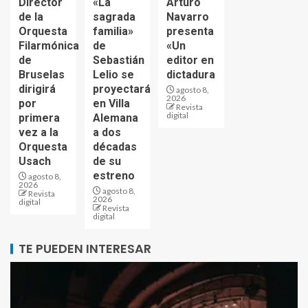
Director
«La
Arturo
de la
sagrada
Navarro
Orquesta
familia»
presenta
Filarmónica
de
«Un
de
Sebastián
editor en
Bruselas
Lelio se
dictadura
dirigirá
proyectará
agosto 8,
2026
por
en Villa
Revista
digital
primera
Alemana
vez a la
a dos
Orquesta
décadas
Usach
de su
estreno
agosto 8,
2026
agosto 8,
Revista
2026
digital
Revista
digital
TE PUEDEN INTERESAR