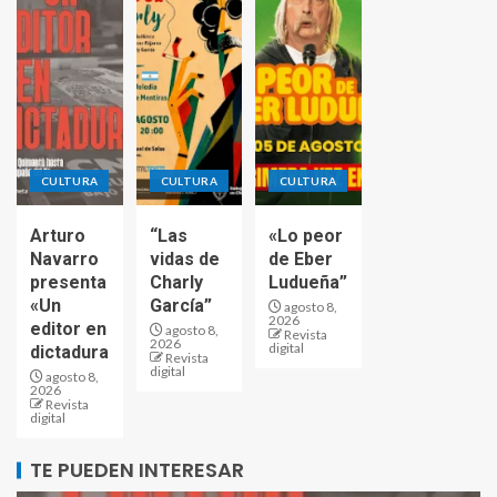
CULTURA
CULTURA
CULTURA
Arturo
“Las
«Lo peor
Navarro
vidas de
de Eber
presenta
Charly
Ludueña”
«Un
García”
agosto 8,
2026
editor en
agosto 8,
Revista
2026
digital
dictadura
Revista
digital
agosto 8,
2026
Revista
digital
TE PUEDEN INTERESAR