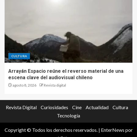
CULTURA
Arrayán Espacio reúne el reverso material de una
escena clave del audiovisual chileno
agosto 8, 2026
Revista digital
Revista Digital
Curiosidades
Cine
Actualidad
Cultura
Tecnología
Copyright © Todos los derechos reservados.
|
EnterNews
por