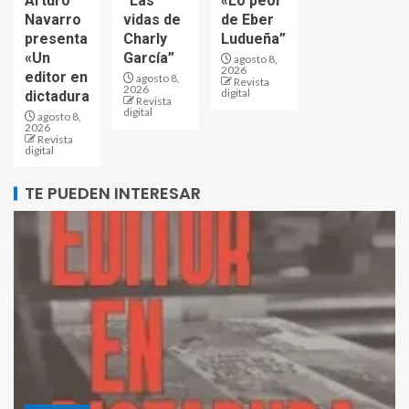
Arturo
“Las
«Lo peor
Navarro
vidas de
de Eber
presenta
Charly
Ludueña”
«Un
García”
agosto 8,
2026
editor en
agosto 8,
Revista
2026
digital
dictadura
Revista
digital
agosto 8,
2026
Revista
digital
TE PUEDEN INTERESAR