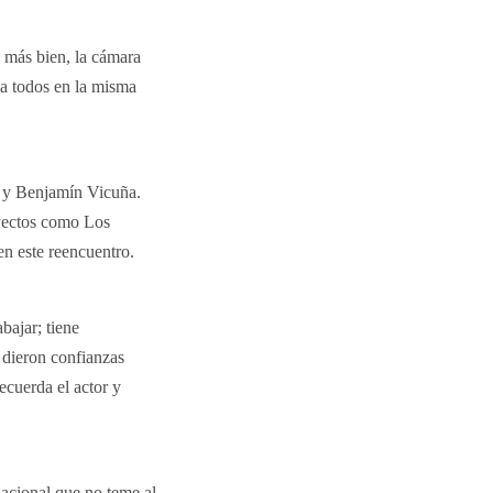
o más bien, la cámara
 a todos en la misma
a y Benjamín Vicuña.
yectos como Los
en este reencuentro.
bajar; tiene
 dieron confianzas
ecuerda el actor y
acional que no teme al