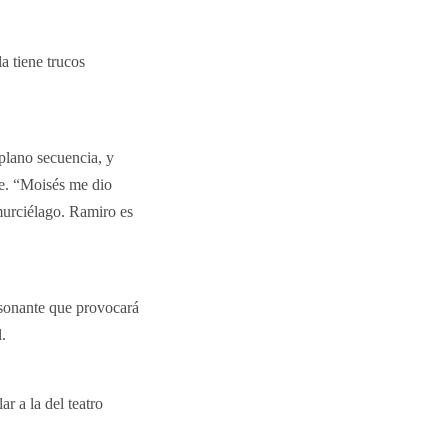
a tiene trucos
 plano secuencia, y
je. “Moisés me dio
murciélago. Ramiro es
isonante que provocará
.
r a la del teatro