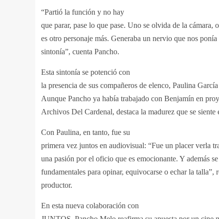
“Partió la función y no hay
que parar, pase lo que pase. Uno se olvida de la cámara, 
es otro personaje más. Generaba un nervio que nos ponía
sintonía”, cuenta Pancho.
Esta sintonía se potenció con
la presencia de sus compañeros de elenco, Paulina Garcí
Aunque Pancho ya había trabajado con Benjamín en pro
Archivos Del Cardenal, destaca la madurez que se siente 
Con Paulina, en tanto, fue su
primera vez juntos en audiovisual: “Fue un placer verla tra
una pasión por el oficio que es emocionante. Y además se
fundamentales para opinar, equivocarse o echar la talla”, r
productor.
En esta nueva colaboración con
JUNTOS, Pancho Melo reafirma su apuesta por un cine n