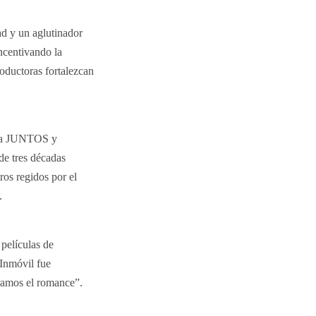
ad y un aglutinador
ncentivando la
roductoras fortalezcan
ara JUNTOS y
de tres décadas
ros regidos por el
n.
películas de
 Inmóvil fue
ramos el romance”.