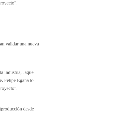
royecto”.
n validar una nueva
a industria, Jaque
e. Felipe Egaña lo
royecto”.
ostproducción desde