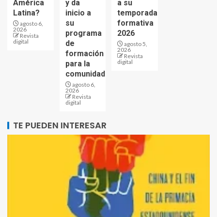
América
y da
a su
Latina?
inicio a
temporada
su
formativa
agosto 6,
2026
programa
2026
Revista
digital
de
agosto 5,
2026
formación
Revista
digital
para la
comunidad
agosto 6,
2026
Revista
digital
TE PUEDEN INTERESAR