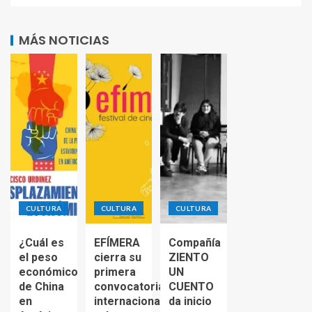
MÁS NOTICIAS
CULTURA
CULTURA
CULTURA
¿Cuál es
EFÍMERA
Compañía
el peso
cierra su
ZIENTO
económico
primera
UN
de China
convocatoria
CUENTO
en
internacional
da inicio