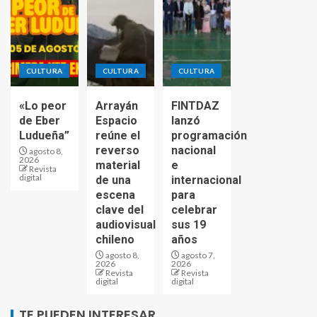
CULTURA
CULTURA
CULTURA
«Lo peor
Arrayán
FINTDAZ
de Eber
Espacio
lanzó
Ludueña”
reúne el
programación
reverso
nacional
agosto 8,
2026
material
e
Revista
digital
de una
internacional
escena
para
clave del
celebrar
audiovisual
sus 19
chileno
años
agosto 8,
agosto 7,
2026
2026
Revista
Revista
digital
digital
TE PUEDEN INTERESAR