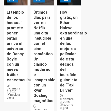
El templo
Últimos
Hoy
de los
días para
gratis, un
huesos’
ver en
Ethan
promete
Netflix
Hakwe
poner
una cita
extraordinario
patas
ineludible
en una
arriba el
con el
de las
universo
cine
mejores
de Danny
romántico.
películas
Boyle
Un
de esta
con un
clásico
década
nuevo
moderno
del
tráiler
e
increíble
espectacular
insuperable
guionista
con un
de ‘Taxi
diciembre
Ryan
Driver’
3, 2025
Revista
Gosling
digital
diciembre
magnético
3, 2025
Revista
digital
diciembre