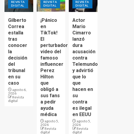
REVISTA
REVISTA
REVISTA
DIGITAL
DIGITAL
DIGITAL
Gilberto
¡Pánico
Actor
Correa
en
Mario
estalla
TikTok!
Cimarro
tras
El
lanzó
conocer
perturbador
dura
la
video del
acusación
decisión
famoso
contra
del
influencer
Telemundo
tribunal
Perez
y advirtió
en su
Hilton
que lo
caso
que
que
obligó a
hacen en
agosto 6,
2026
sus fans
su
Revista
digital
a pedir
contra
ayuda
es ilegal
médica
en EEUU
agosto 5,
agosto 5,
2026
2026
Revista
Revista
digital
digital