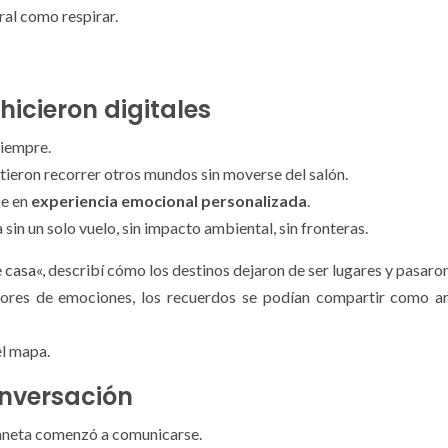
ral como respirar.
 hicieron digitales
siempre.
itieron recorrer otros mundos sin moverse del salón.
se en
experiencia emocional personalizada
.
a sin un solo vuelo, sin impacto ambiental, sin fronteras.
e casa
«, describí cómo los destinos dejaron de ser lugares y pasaro
ores de emociones, los recuerdos se podían compartir como arc
el mapa.
onversación
planeta comenzó a comunicarse.