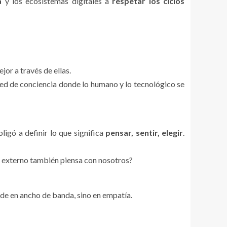
a
y los ecosistemas digitales a
respetar los ciclos
or a través de ellas.
red de conciencia donde lo humano y lo tecnológico se
igó a definir lo que significa
pensar, sentir, elegir
.
lo externo también piensa con nosotros?
ide en ancho de banda, sino en empatía.