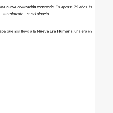
 una
nueva civilización conectada
. En apenas 75 años, la
r —literalmente— con el planeta.
pa que nos llevó a la
Nueva Era Humana
: una era en