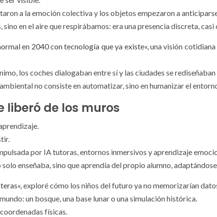
ptaron a la emoción colectiva y los objetos empezaron a anticipars
, sino en el aire que respirábamos: era una presencia discreta, casi
normal en 2040 con tecnología que ya existe
«, una visión cotidian
imo, los coches dialogaban entre sí y las ciudades se rediseñaban a
 ambiental no consiste en automatizar, sino en humanizar el entorn
 liberó de los muros
aprendizaje.
tir.
mpulsada por IA tutoras, entornos inmersivos y aprendizaje emocio
solo enseñaba, sino que aprendía del propio alumno, adaptándose a 
nteras
«, exploré cómo los niños del futuro ya no memorizarían datos
l mundo: un bosque, una base lunar o una simulación histórica.
r coordenadas físicas.