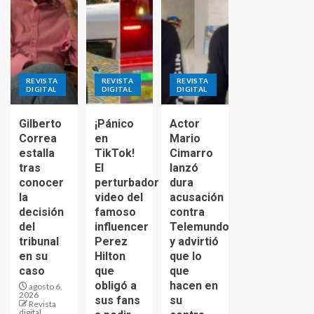
REVISTA
REVISTA
REVISTA
DIGITAL
DIGITAL
DIGITAL
Gilberto
¡Pánico
Actor
Correa
en
Mario
estalla
TikTok!
Cimarro
tras
El
lanzó
conocer
perturbador
dura
la
video del
acusación
decisión
famoso
contra
del
influencer
Telemundo
tribunal
Perez
y advirtió
en su
Hilton
que lo
caso
que
que
obligó a
hacen en
agosto 6,
2026
sus fans
su
Revista
digital