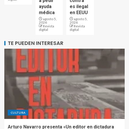
a pedir
contra
ayuda
es ilegal
médica
en EEUU
agosto 5,
agosto 5,
2026
2026
Revista
Revista
digital
digital
TE PUEDEN INTERESAR
CULTURA
Arturo Navarro presenta «Un editor en dictadura