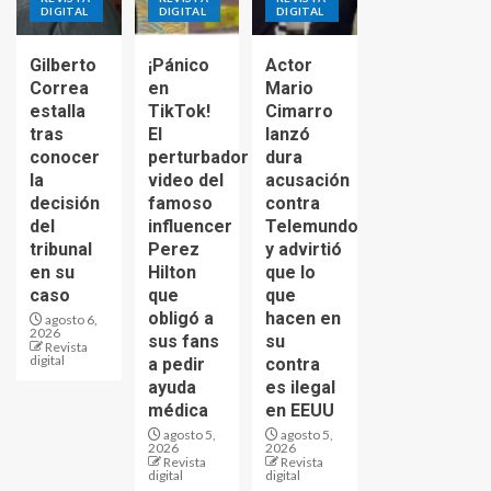
DIGITAL
DIGITAL
DIGITAL
Gilberto
¡Pánico
Actor
Correa
en
Mario
estalla
TikTok!
Cimarro
tras
El
lanzó
conocer
perturbador
dura
la
video del
acusación
decisión
famoso
contra
del
influencer
Telemundo
tribunal
Perez
y advirtió
en su
Hilton
que lo
caso
que
que
obligó a
hacen en
agosto 6,
2026
sus fans
su
Revista
digital
a pedir
contra
ayuda
es ilegal
médica
en EEUU
agosto 5,
agosto 5,
2026
2026
Revista
Revista
digital
digital