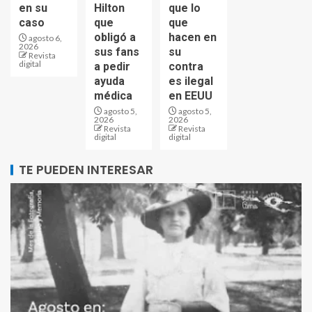
en su
Hilton
que lo
caso
que
que
obligó a
hacen en
agosto 6,
2026
sus fans
su
Revista
digital
a pedir
contra
ayuda
es ilegal
médica
en EEUU
agosto 5,
agosto 5,
2026
2026
Revista
Revista
digital
digital
TE PUEDEN INTERESAR