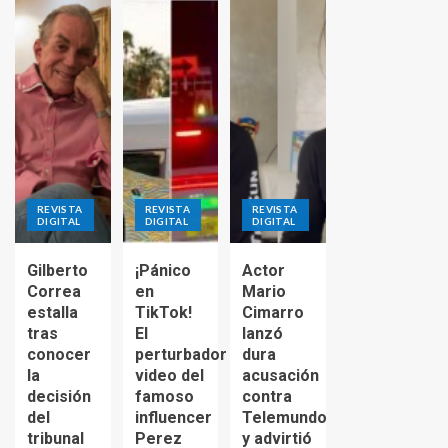
REVISTA
REVISTA
REVISTA
DIGITAL
DIGITAL
DIGITAL
Gilberto
¡Pánico
Actor
Correa
en
Mario
estalla
TikTok!
Cimarro
tras
El
lanzó
conocer
perturbador
dura
la
video del
acusación
decisión
famoso
contra
del
influencer
Telemundo
tribunal
Perez
y advirtió