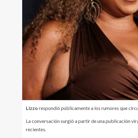
Lizzo
respondió públicamente a los rumores que circu
La conversación surgió a partir de una publicación vir
recientes.