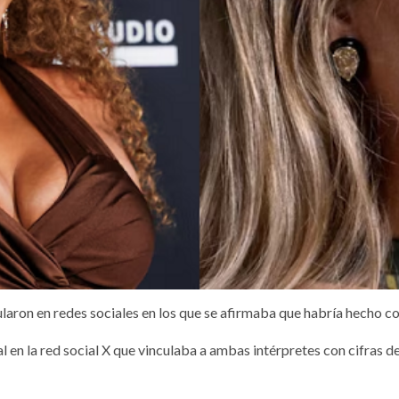
laron en redes sociales en los que se afirmaba que habría hecho 
al en la red social X que vinculaba a ambas intérpretes con cifras