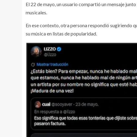
El 22 de mayo, un usuario compartió un mensaje junto 
musicales.
En ese contexto, otra persona respondió sugiriendo q
su música en listas de popularidad.