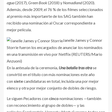
agua
(2017),
Green Book
(2018) y
Nomadland
(2020).
Además, desde 2009, el 76 % de los filmes seleccionados
al premio más importanrte de los SAG también han
recibido una nominación al Oscar correspondiente a
mejor película.
Janelle James y Connor
Storrie fueron los encargados de anunciar los nominados
en una transmisión en vivo por Netflix (REUTERS/Mario
Anzuoni)
En la antesala de la ceremonia,
Una batalla tras otra
se
convirtió en el título con más nominaciones este año
con
siete
candidaturas en total, incluida una por mejor
elenco y otra por mejor conjunto de dobles de riesgo.
Le siguen
P
ecadores con
cinco
nominaciones —también
con reconocimiento al grupo de dobles— y las
películas
Frankenstein
,
Hamnet
y
Marty Supreme
, todos con