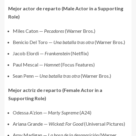
Mejor actor de reparto (Male Actor in a Supporting
Role)
Miles Caton —
Pecadores
(Warner Bros.)
Benicio Del Toro —
Una batalla tras otra
(Warner Bros.)
Jacob Elordi —
Frankenstein
(Netflix)
Paul Mescal —
Hamnet
(Focus Features)
Sean Penn —
Una batalla tras otra
(Warner Bros.)
Mejor actriz de reparto (Female Actor in a
Supporting Role)
Odessa A’zion —
Marty Supreme
(A24)
Ariana Grande —
Wicked: For Good
(Universal Pictures)
Amy Madigan —
La hora de la desaparición
(Warner