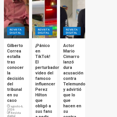
REVISTA
REVISTA
REVISTA
DIGITAL
DIGITAL
DIGITAL
Gilberto
¡Pánico
Actor
Correa
en
Mario
estalla
TikTok!
Cimarro
tras
El
lanzó
conocer
perturbador
dura
la
video del
acusación
decisión
famoso
contra
del
influencer
Telemundo
tribunal
Perez
y advirtió
en su
Hilton
que lo
caso
que
que
obligó a
hacen en
agosto 6,
2026
sus fans
su
Revista
digital
a pedir
contra