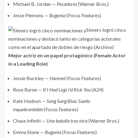
Michael B. Jordan —
Pecadores
(Warner Bros.)
Jesse Plemons —
Bugonia
(Focus Features)
Sinners logró cinco
nominaciones y destacó tanto en categorías actorales
como en el apartado de dobles de riesgo (Archivo)
Mejor actriz en un papel protagónico (Female Actor
in a Leading Role)
Jessie Buckley —
Hamnet
(Focus Features)
Rose Byrne —
If I Had Legs I’d Kick You
(A24)
Kate Hudson —
Song Sung Blue: Sueño
inquebrantable
(Focus Features)
Chase Infiniti —
Una batalla tras otra
(Warner Bros.)
Emma Stone —
Bugonia
(Focus Features)