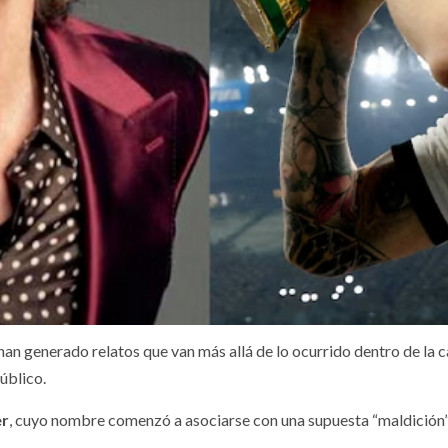
an generado relatos que van más allá de lo ocurrido dentro de la c
úblico.
er
, cuyo nombre comenzó a asociarse con una supuesta “maldición” 