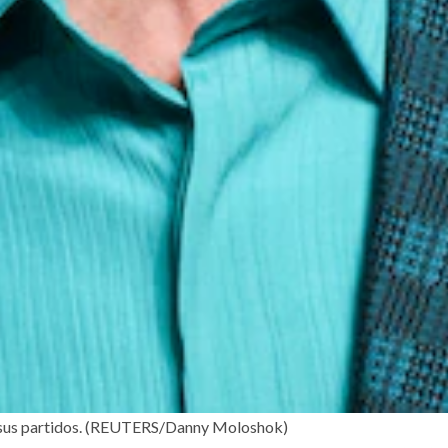
 sus partidos. (REUTERS/Danny Moloshok)