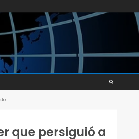
ndo
er que persiguió a