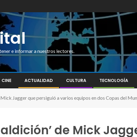
ital
ner e informar a nuestros lectores.
CINE
ACTUALIDAD
CULTURA
TECNOLOGÍA
 de Mick Jagger que persiguió a varios equipos en dos Copas del Mu
‘maldición’ de Mick Jagg