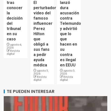
tras
El
lanzó
conocer
perturbador
dura
la
video del
acusación
decisión
famoso
contra
del
influencer
Telemundo
tribunal
Perez
y advirtió
en su
Hilton
que lo
caso
que
que
obligó a
hacen en
agosto 6,
2026
sus fans
su
Revista
digital
a pedir
contra
ayuda
es ilegal
médica
en EEUU
agosto 5,
agosto 5,
2026
2026
Revista
Revista
digital
digital
TE PUEDEN INTERESAR