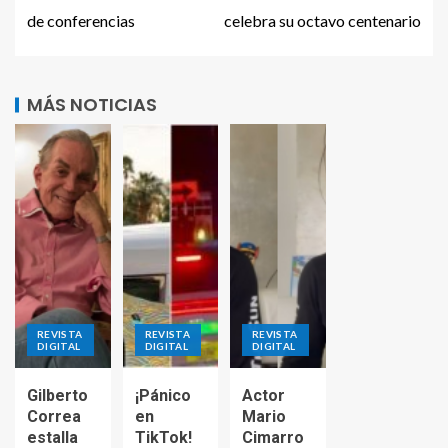
de conferencias
celebra su octavo centenario
MÁS NOTICIAS
REVISTA
REVISTA
REVISTA
DIGITAL
DIGITAL
DIGITAL
Gilberto
¡Pánico
Actor
Correa
en
Mario
estalla
TikTok!
Cimarro