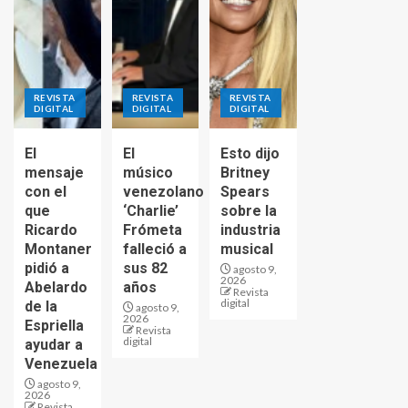
REVISTA
REVISTA
REVISTA
DIGITAL
DIGITAL
DIGITAL
El
El
Esto dijo
mensaje
músico
Britney
con el
venezolano
Spears
que
‘Charlie’
sobre la
Ricardo
Frómeta
industria
Montaner
falleció a
musical
pidió a
sus 82
agosto 9,
2026
Abelardo
años
Revista
digital
de la
agosto 9,
2026
Espriella
Revista
digital
ayudar a
Venezuela
agosto 9,
2026
Revista