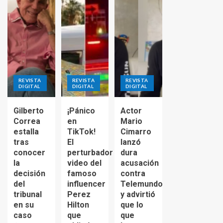
REVISTA
REVISTA
REVISTA
DIGITAL
DIGITAL
DIGITAL
Gilberto
¡Pánico
Actor
Correa
en
Mario
estalla
TikTok!
Cimarro
tras
El
lanzó
conocer
perturbador
dura
la
video del
acusación
decisión
famoso
contra
del
influencer
Telemundo
tribunal
Perez
y advirtió
en su
Hilton
que lo
caso
que
que