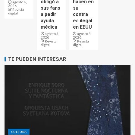
obligó a
hacen en
agosto 6,
2026
sus fans
su
Revista
digital
a pedir
contra
ayuda
es ilegal
médica
en EEUU
agosto 5,
agosto 5,
2026
2026
Revista
Revista
digital
digital
TE PUEDEN INTERESAR
CULTURA