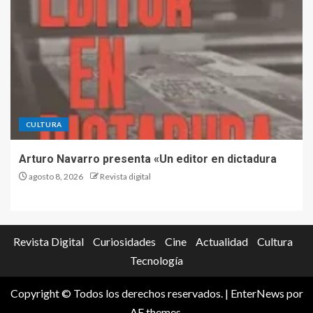
CULTURA
Arturo Navarro presenta «Un editor en dictadura
agosto 8, 2026
Revista digital
Revista Digital
Curiosidades
Cine
Actualidad
Cultura
Tecnología
Copyright © Todos los derechos reservados.
|
EnterNews
por
AF themes.