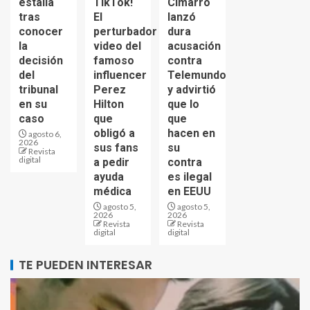
estalla
TikTok!
Cimarro
tras
El
lanzó
conocer
perturbador
dura
la
video del
acusación
decisión
famoso
contra
del
influencer
Telemundo
tribunal
Perez
y advirtió
en su
Hilton
que lo
caso
que
que
obligó a
hacen en
agosto 6,
2026
sus fans
su
Revista
digital
a pedir
contra
ayuda
es ilegal
médica
en EEUU
agosto 5,
agosto 5,
2026
2026
Revista
Revista
digital
digital
TE PUEDEN INTERESAR