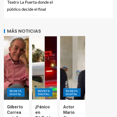
Teatro La Puerta donde el
público decide el final
MÁS NOTICIAS
REVISTA
REVISTA
REVISTA
DIGITAL
DIGITAL
DIGITAL
Gilberto
¡Pánico
Actor
Correa
en
Mario