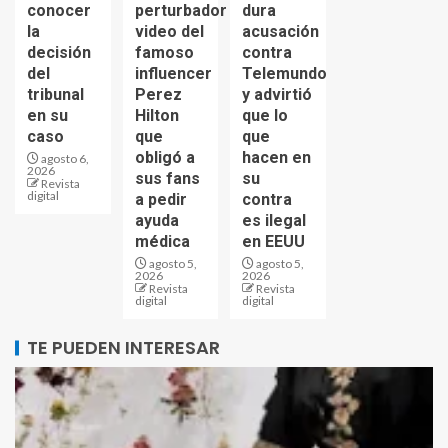
conocer
perturbador
dura
la
video del
acusación
decisión
famoso
contra
del
influencer
Telemundo
tribunal
Perez
y advirtió
en su
Hilton
que lo
caso
que
que
obligó a
hacen en
agosto 6,
2026
sus fans
su
Revista
digital
a pedir
contra
ayuda
es ilegal
médica
en EEUU
agosto 5,
agosto 5,
2026
2026
Revista
Revista
digital
digital
TE PUEDEN INTERESAR