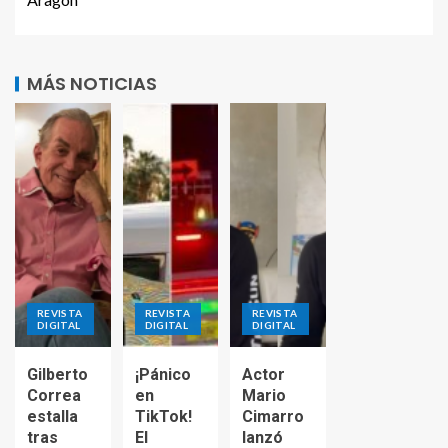
MÁS NOTICIAS
REVISTA
REVISTA
REVISTA
DIGITAL
DIGITAL
DIGITAL
Gilberto
¡Pánico
Actor
Correa
en
Mario
estalla
TikTok!
Cimarro
tras
El
lanzó