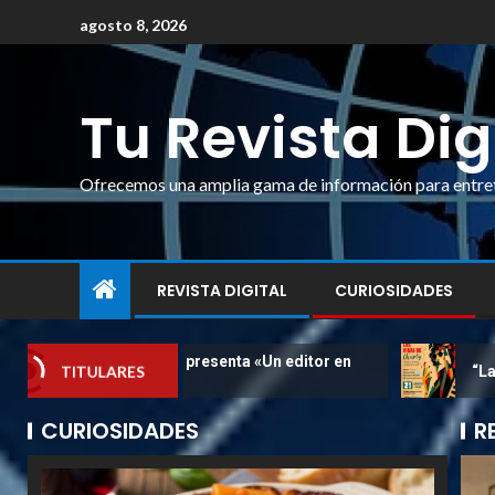
agosto 8, 2026
Tu Revista Dig
Ofrecemos una amplia gama de información para entrete
REVISTA DIGITAL
CURIOSIDADES
Arturo Navarro presenta «Un editor en
“Las vidas de
TITULARES
dictadura
CURIOSIDADES
R