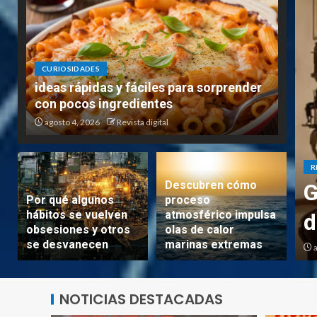
CURIOSIDADES
ideas rápidas y fáciles para sorprender
con pocos ingredientes
agosto 4, 2026
Revista digital
R
Descubren cómo
rios y detalles de su nuevo
G
Por qué algunos
proceso
hábitos se vuelven
atmosférico impulsa
d
obsesiones y otros
olas de calor
se desvanecen
marinas extremas
a digital
a
NOTICIAS DESTACADAS