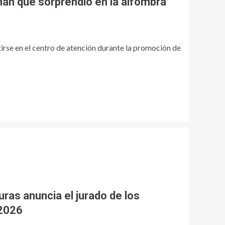
man que sorprendió en la alfombra
fallos de seguridad ~
TecnoBlog
TECNOLOGÍA
Logística eficiente:
cómo un ERP con
irse en el centro de atención durante la promoción de
módulo SGA
transforma la
3
gestión de pedidos y
el inventario ~
TECNOLOGÍA
TecnoBlog
Rafael Eladio Nuñez
Aponte | Troyanos de
Acceso Remoto
(RAT)
4
TECNOLOGÍA
Tendencias actuales
en hosting para
creadores de sitios
uras anuncia el jurado de los
web ~ TecnoBlog
5
 2026