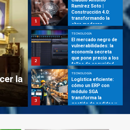
Ramírez Soto |
Construcción 4.0:
transformando la
1
obra moderna
TECNOLOGÍA
El mercado negro de
REVISTA DIGITAL
vulnerabilidades: la
economía secreta
¡Pánico en TikTok! El p
que pone precio a los
2
fallos de seguridad ~
video del famoso influ
TecnoBlog
TECNOLOGÍA
cer la
Hilton que obligó a sus
Logística eficiente:
cómo un ERP con
ayuda médica
módulo SGA
transforma la
3
agosto 5, 2026
Revista digital
gestión de pedidos y
el inventario ~
TECNOLOGÍA
TecnoBlog
Rafael Eladio Nuñez
Aponte | Troyanos de