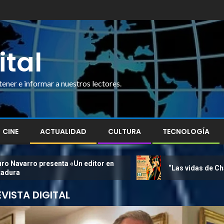
ital
ner e informar a nuestros lectores.
CINE
ACTUALIDAD
CULTURA
TECNOLOGÍA
 presenta «Un editor en
“Las vidas de Charly García
EVISTA DIGITAL