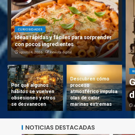
CURIOSIDADES
ideas rápidas y fáciles para sorprender
con pocos ingredientes
agosto 4, 2026
Revista digital
R
Descubren cómo
rios y detalles de su nuevo
G
Por qué algunos
proceso
hábitos se vuelven
atmosférico impulsa
d
obsesiones y otros
olas de calor
se desvanecen
marinas extremas
a digital
a
NOTICIAS DESTACADAS