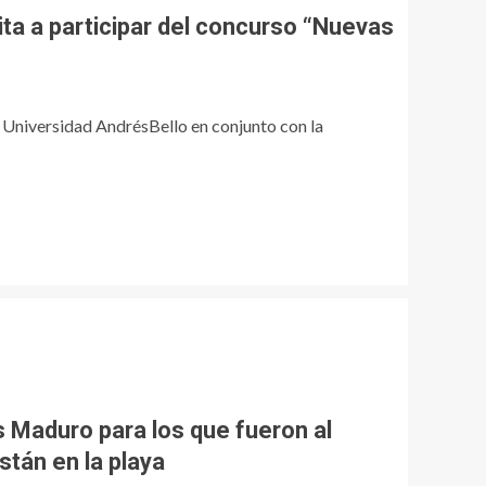
fallos de seguridad ~
ta a participar del concurso “Nuevas
TecnoBlog
TECNOLOGÍA
Logística eficiente:
cómo un ERP con
módulo SGA
 Universidad AndrésBello en conjunto con la
transforma la
3
gestión de pedidos y
el inventario ~
TECNOLOGÍA
TecnoBlog
Rafael Eladio Nuñez
Aponte | Troyanos de
Acceso Remoto
(RAT)
4
TECNOLOGÍA
Tendencias actuales
en hosting para
creadores de sitios
s Maduro para los que fueron al
web ~ TecnoBlog
5
stán en la playa