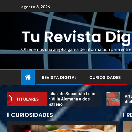
agosto 8, 2026
Tu Revista Dig
Ofrecemos una amplia gama de información para entrete
REVISTA DIGITAL
CURIOSIDADES
a sagrada familia» de Sebastián Lelio
Arturo Navarro
TITULARES
 proyectará en Villa Alemana a dos
dictadura
écadas de su estreno
CURIOSIDADES
R