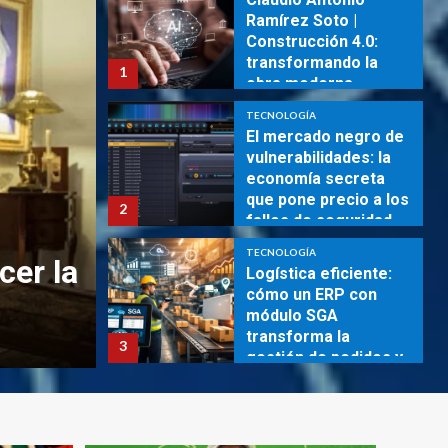
Ramírez Soto |
Construcción 4.0:
transformando la
1
obra moderna
TECNOLOGÍA
El mercado negro de
REVISTA DIGITAL
vulnerabilidades: la
economía secreta
¡Pánico en TikTok! El p
que pone precio a los
2
fallos de seguridad ~
video del famoso influ
TecnoBlog
TECNOLOGÍA
cer la
Hilton que obligó a sus
Logística eficiente:
cómo un ERP con
ayuda médica
módulo SGA
transforma la
3
agosto 5, 2026
Revista digital
gestión de pedidos y
el inventario ~
TECNOLOGÍA
TecnoBlog
Rafael Eladio Nuñez
Aponte | Troyanos de