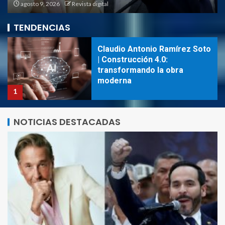
agosto 9, 2026
Revista digital
sitios web ~ TecnoBlog
5
TENDENCIAS
Claudio Antonio Ramírez Soto
| Construcción 4.0:
transformando la obra
moderna
1
El mercado negro de
NOTICIAS DESTACADAS
vulnerabilidades: la economía
secreta que pone precio a
los fallos de seguridad ~
TecnoBlog
2
Logística eficiente: cómo un
ERP con módulo SGA
transforma la gestión de
pedidos y el inventario ~