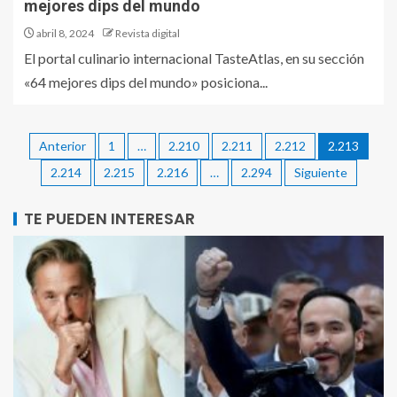
mejores dips del mundo
abril 8, 2024
Revista digital
El portal culinario internacional TasteAtlas, en su sección
«64 mejores dips del mundo» posiciona...
Anterior
1
…
2.210
2.211
2.212
2.213
2.214
2.215
2.216
…
2.294
Siguiente
TE PUEDEN INTERESAR