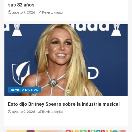
sus 82 años
El mercado negro de
agosto 9, 2026
Revista digital
vulnerabilidades: la economía
secreta que pone precio a
los fallos de seguridad ~
TecnoBlog
2
Logística eficiente: cómo un
ERP con módulo SGA
transforma la gestión de
pedidos y el inventario ~
TecnoBlog
3
REVISTA DIGITAL
Rafael Eladio Nuñez Aponte |
Troyanos de Acceso Remoto
(RAT)
Esto dijo Britney Spears sobre la industria musical
agosto 9, 2026
Revista digital
4
Tendencias actuales en