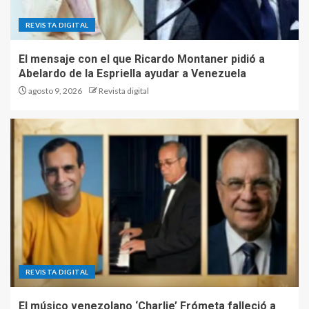
TecnoBlog
3
REVISTA DIGITAL
Rafael Eladio Nuñez Aponte |
El mensaje con el que Ricardo Montaner pidió a
Troyanos de Acceso Remoto
Abelardo de la Espriella ayudar a Venezuela
(RAT)
agosto 9, 2026
Revista digital
4
Tendencias actuales en
hosting para creadores de
sitios web ~ TecnoBlog
5
Claudio Antonio Ramírez Soto
| Construcción 4.0:
transformando la obra
REVISTA DIGITAL
moderna
1
El músico venezolano ‘Charlie’ Frómeta falleció a