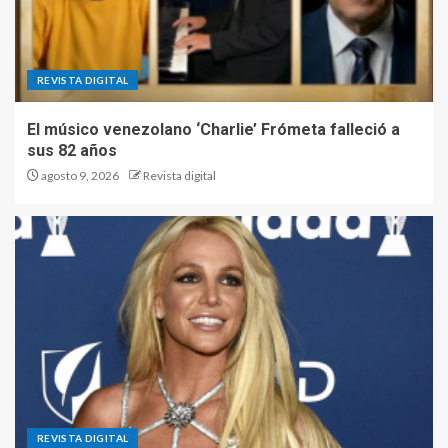
REVISTA DIGITAL
El músico venezolano ‘Charlie’ Frómeta falleció a
sus 82 años
agosto 9, 2026
Revista digital
REVISTA DIGITAL