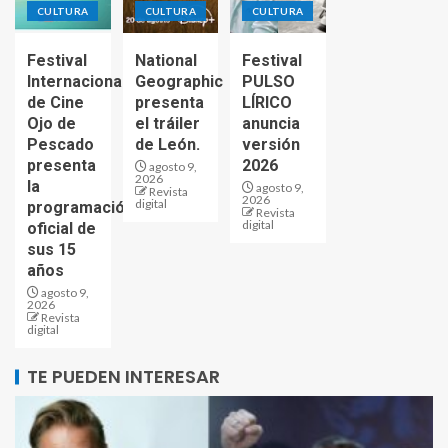
CULTURA
CULTURA
CULTURA
Festival
National
Festival
Internacional
Geographic
PULSO
de Cine
presenta
LÍRICO
Ojo de
el tráiler
anuncia
Pescado
de León.
versión
presenta
2026
agosto 9,
2026
la
agosto 9,
Revista
2026
digital
programación
Revista
digital
oficial de
sus 15
años
agosto 9,
2026
Revista
digital
TE PUEDEN INTERESAR