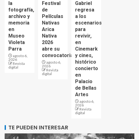
la
Festival
Gabriel
fotografía,
de
regresa
archivo y
Películas
a los
memoria
Nativas
escenarios
en
Arica
para
Museo
Nativa
revivir,
Violeta
2026
en
Parra
abre su
Cinemark
convocatoria
y cines,
agosto 6,
2026
histórico
agosto 6,
Revista
2026
digital
concierto
Revista
digital
en
Palacio
de Bellas
Artes
agosto 6,
2026
Revista
digital
TE PUEDEN INTERESAR