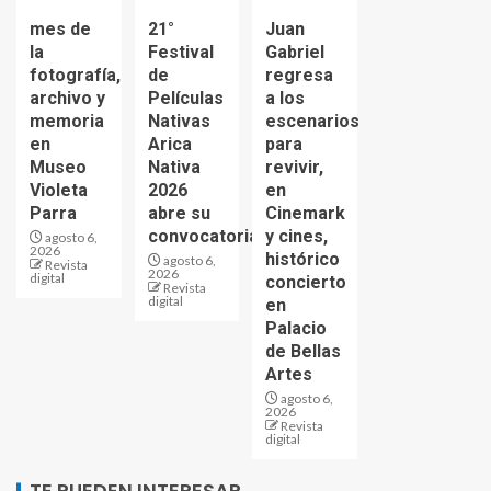
mes de
21°
Juan
la
Festival
Gabriel
fotografía,
de
regresa
archivo y
Películas
a los
memoria
Nativas
escenarios
en
Arica
para
Museo
Nativa
revivir,
Violeta
2026
en
Parra
abre su
Cinemark
convocatoria
y cines,
agosto 6,
2026
histórico
agosto 6,
Revista
2026
digital
concierto
Revista
digital
en
Palacio
de Bellas
Artes
agosto 6,
2026
Revista
digital
TE PUEDEN INTERESAR