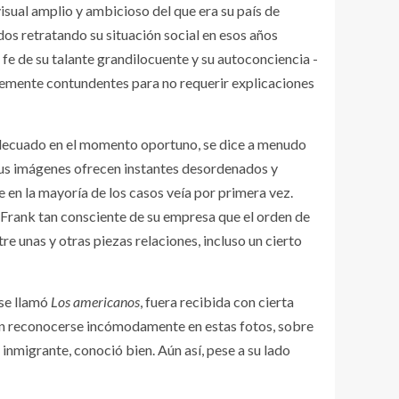
visual amplio y ambicioso del que era su país de
s retratando su situación social en esos años
 fe de su talante grandilocuente y su autoconciencia -
entemente contundentes para no requerir explicaciones
r adecuado en el momento oportuno, se dice a menudo
 Sus imágenes ofrecen instantes desordenados y
ue en la mayoría de los casos veía por primera vez.
a Frank tan consciente de su empresa que el orden de
e unas y otras piezas relaciones, incluso un cierto
 se llamó
Los americanos
, fuera recibida con cierta
ron reconocerse incómodamente en estas fotos, sobre
inmigrante, conoció bien. Aún así, pese a su lado