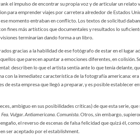
ank el impulso de encontrar su propia voz y de articular un relato 
n para emprender viajes por carretera alrededor de Estados Unido
n ese momento entraban en conflicto. Los textos de solicitud daban
, con fines más artísticos que documentales y resultados lo sufici
 visiones terminarían dando forma a un libro.
grados gracias a la habilidad de ese fotógrafo de estar en el luga
 aquellos que parecen apuntar a emociones diferentes, en colisión.
ntal: describen lo que el artista sentía ante lo que tenía delante, q
a con la inmediatez característica de la fotografía americana: er
s de esta empresa que llegó a preparar, y es posible establecer entr
 veces, ambiguo en sus posibilidades críticas) de que esta serie, que
. Fea. Vulgar. Antiamericana. Comunista
. Otros, sin embargo, supie
engaño, el reverso de escenas de falsa felicidad que quizá él, como 
 en ser aceptado por el establishment.