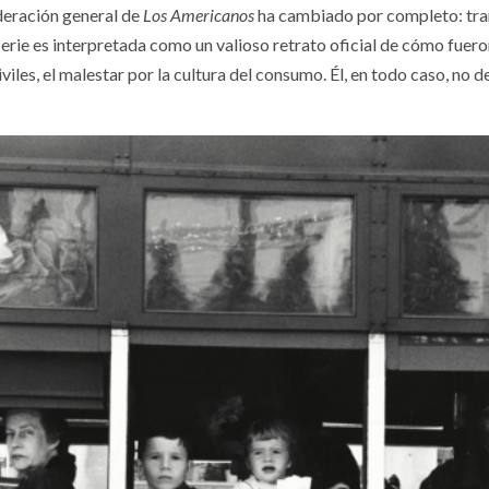
deración general de
Los Americanos
ha cambiado por completo: tran
serie es interpretada como un valioso retrato oficial de cómo fuero
iles, el malestar por la cultura del consumo. Él, en todo caso, no d