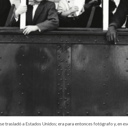
 se trasladó a Estados Unidos; era para entonces fotógrafo y, en e