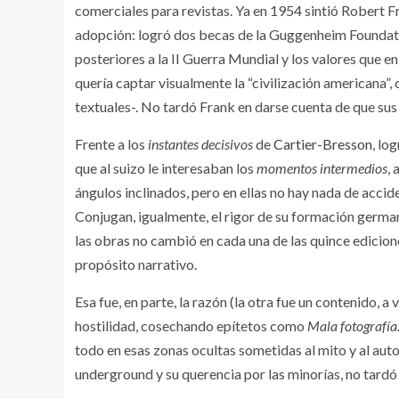
comerciales para revistas. Ya en 1954 sintió Robert Fr
adopción: logró dos becas de la Guggenheim Foundatio
posteriores a la II Guerra Mundial y los valores que e
quería captar visualmente la “civilización americana”
textuales-. No tardó Frank en darse cuenta de que sus
Frente a los
instantes decisivos
de
Cartier-Bresson
, lo
que al suizo le interesaban los
momentos intermedios
,
ángulos inclinados, pero en ellas no hay nada de accide
Conjugan, igualmente, el rigor de su formación german
las obras no cambió en cada una de las quince edicione
propósito narrativo.
Esa fue, en parte, la razón (la otra fue un contenido, a
hostilidad, cosechando epítetos como
Mala fotografía
todo en esas zonas ocultas sometidas al mito y al auto
underground y su querencia por las minorías, no tardó