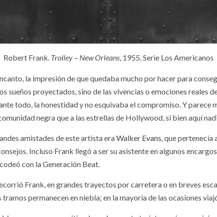
Robert Frank.
Trolley – New Orleans
, 1955. Serie Los Americanos
ncanto, la impresión de que quedaba mucho por hacer para consegu
 los sueños proyectados, sino de las vivencias o emociones reales de
ante todo, la honestidad y no esquivaba el compromiso. Y parece m
a comunidad negra que a las estrellas de Hollywood, si bien aquí nad
randes amistades de este artista era
Walker Evans
, que pertenecía
onsejos. Incluso Frank llegó a ser su asistente en algunos encargos
codeó con la Generación Beat.
ecorrió Frank, en grandes trayectos por carretera o en breves es
ramos permanecen en niebla; en la mayoría de las ocasiones viajó 