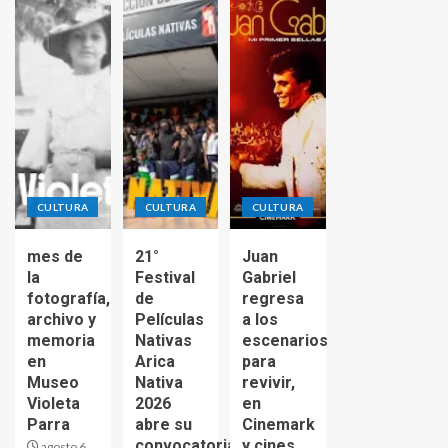
CULTURA
CULTURA
CULTURA
mes de
21°
Juan
la
Festival
Gabriel
fotografía,
de
regresa
archivo y
Películas
a los
memoria
Nativas
escenarios
en
Arica
para
Museo
Nativa
revivir,
Violeta
2026
en
Parra
abre su
Cinemark
convocatoria
y cines,
agosto 6,