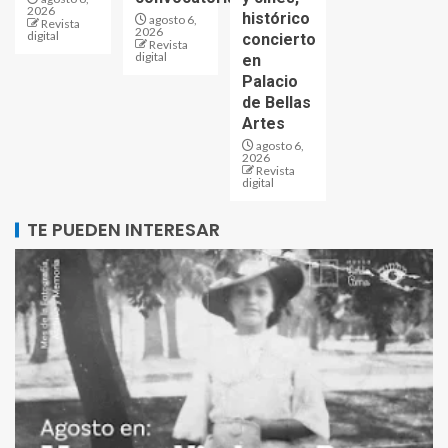
2026
histórico
agosto 6,
Revista
2026
digital
concierto
Revista
digital
en
Palacio
de Bellas
Artes
agosto 6,
2026
Revista
digital
TE PUEDEN INTERESAR