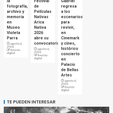
la
Festival
Gabriel
fotografía,
de
regresa
archivo y
Películas
a los
memoria
Nativas
escenarios
en
Arica
para
Museo
Nativa
revivir,
Violeta
2026
en
Parra
abre su
Cinemark
convocatoria
y cines,
agosto 6,
2026
histórico
agosto 6,
Revista
2026
digital
concierto
Revista
digital
en
Palacio
de Bellas
Artes
agosto 6,
2026
Revista
digital
TE PUEDEN INTERESAR