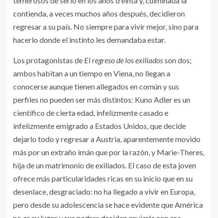
temerosos de serlo en los años treinta y, culminada la
contienda, a veces muchos años después, decidieron
regresar a su país. No siempre para vivir mejor, sino para
hacerlo donde el instinto les demandaba estar.
Los protagonistas de
El regreso de los exiliados
son dos;
ambos habitan a un tiempo en Viena, no llegan a
conocerse aunque tienen allegados en común y sus
perfiles no pueden ser más distintos: Kuno Adler es un
científico de cierta edad, infelizmente casado e
infelizmente emigrado a Estados Unidos, que decide
dejarlo todo y regresar a Austria, aparentemente movido
más por un extraño imán que por la razón, y Marie-Theres,
hija de un matrimonio de exiliados. El caso de esta joven
ofrece más particularidades ricas en su inicio que en su
desenlace, desgraciado: no ha llegado a vivir en Europa,
pero desde su adolescencia se hace evidente que América
no es su lugar y sus padres deciden enviarla con esa