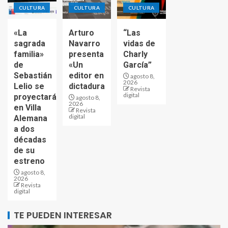
CULTURA
CULTURA
CULTURA
«La
Arturo
“Las
sagrada
Navarro
vidas de
familia»
presenta
Charly
de
«Un
García”
Sebastián
editor en
agosto 8,
2026
Lelio se
dictadura
Revista
digital
proyectará
agosto 8,
2026
en Villa
Revista
digital
Alemana
a dos
décadas
de su
estreno
agosto 8,
2026
Revista
digital
TE PUEDEN INTERESAR