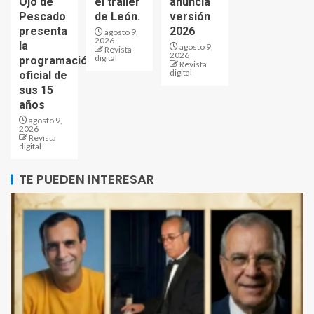
Ojo de
el tráiler
anuncia
Pescado
de León.
versión
presenta
2026
agosto 9,
2026
la
agosto 9,
Revista
2026
digital
programación
Revista
digital
oficial de
sus 15
años
agosto 9,
2026
Revista
digital
TE PUEDEN INTERESAR