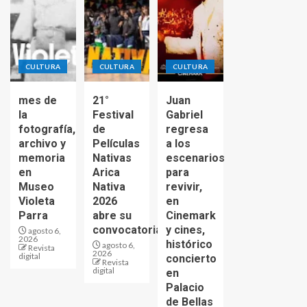
CULTURA
CULTURA
CULTURA
mes de
21°
Juan
la
Festival
Gabriel
fotografía,
de
regresa
archivo y
Películas
a los
memoria
Nativas
escenarios
en
Arica
para
Museo
Nativa
revivir,
Violeta
2026
en
Parra
abre su
Cinemark
convocatoria
y cines,
agosto 6,
2026
histórico
agosto 6,
Revista
2026
digital
concierto
Revista
digital
en
Palacio
de Bellas