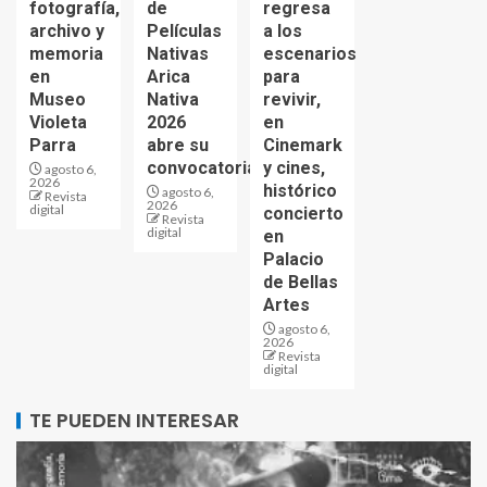
fotografía,
de
regresa
archivo y
Películas
a los
memoria
Nativas
escenarios
en
Arica
para
Museo
Nativa
revivir,
Violeta
2026
en
Parra
abre su
Cinemark
convocatoria
y cines,
agosto 6,
2026
histórico
agosto 6,
Revista
2026
digital
concierto
Revista
digital
en
Palacio
de Bellas
Artes
agosto 6,
2026
Revista
digital
TE PUEDEN INTERESAR