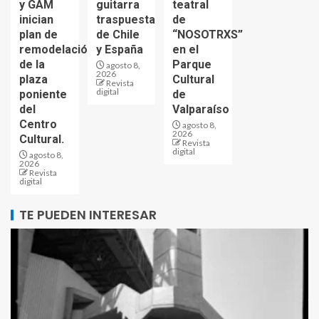
y GAM
guitarra
teatral
inician
traspuesta
de
plan de
de Chile
“NOSOTRXS”
remodelación
y España
en el
de la
Parque
agosto 8,
2026
plaza
Cultural
Revista
digital
poniente
de
del
Valparaíso
Centro
agosto 8,
2026
Cultural.
Revista
digital
agosto 8,
2026
Revista
digital
TE PUEDEN INTERESAR