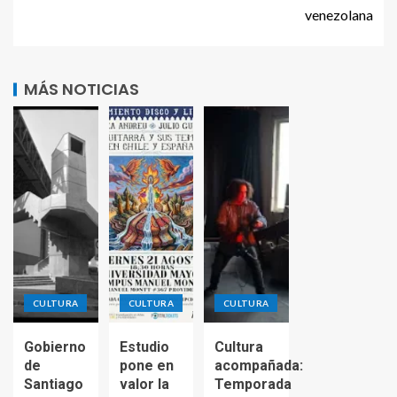
venezolana
MÁS NOTICIAS
CULTURA
CULTURA
CULTURA
Gobierno
Estudio
Cultura
de
pone en
acompañada:
Santiago
valor la
Temporada