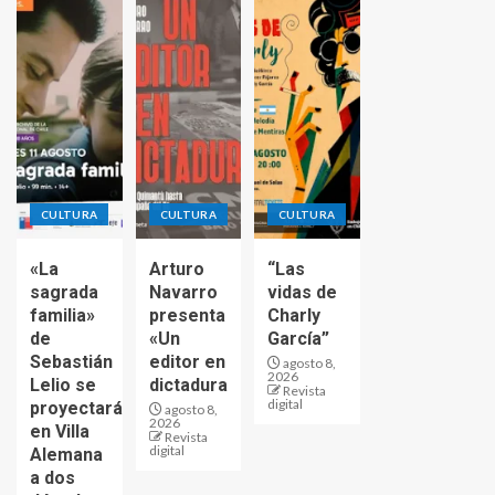
CULTURA
CULTURA
CULTURA
«La
Arturo
“Las
sagrada
Navarro
vidas de
familia»
presenta
Charly
de
«Un
García”
Sebastián
editor en
agosto 8,
2026
Lelio se
dictadura
Revista
digital
proyectará
agosto 8,
2026
en Villa
Revista
digital
Alemana
a dos