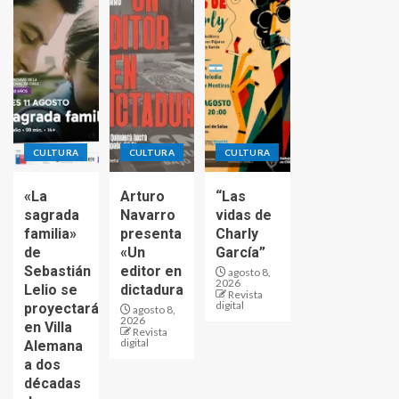
CULTURA
CULTURA
CULTURA
«La
Arturo
“Las
sagrada
Navarro
vidas de
familia»
presenta
Charly
de
«Un
García”
Sebastián
editor en
agosto 8,
2026
Lelio se
dictadura
Revista
digital
proyectará
agosto 8,
2026
en Villa
Revista
digital
Alemana
a dos
décadas