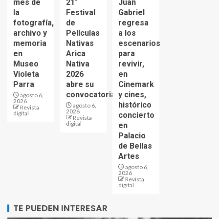
mes de
21°
Juan
la
Festival
Gabriel
fotografía,
de
regresa
archivo y
Películas
a los
memoria
Nativas
escenarios
en
Arica
para
Museo
Nativa
revivir,
Violeta
2026
en
Parra
abre su
Cinemark
convocatoria
y cines,
agosto 6,
2026
histórico
agosto 6,
Revista
2026
digital
concierto
Revista
digital
en
Palacio
de Bellas
Artes
agosto 6,
2026
Revista
digital
TE PUEDEN INTERESAR