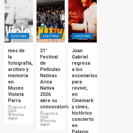
CULTURA
CULTURA
CULTURA
mes de
21°
Juan
la
Festival
Gabriel
fotografía,
de
regresa
archivo y
Películas
a los
memoria
Nativas
escenarios
en
Arica
para
Museo
Nativa
revivir,
Violeta
2026
en
Parra
abre su
Cinemark
convocatoria
y cines,
agosto 6,
2026
histórico
agosto 6,
Revista
2026
digital
concierto
Revista
digital
en
Palacio