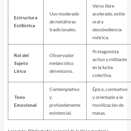
Verso libre
Uso moderado
acelerado, estilo
Estructura
de metáforas
oral y
Estilística
tradicionales.
desobediencia
métrica.
Protagonista
Rol del
Observador
activo y militante
Sujeto
melancólico
en la lucha
Lírico
del entorno.
colectiva.
Contemplativo
Épico, combativo
Tono
y
y orientado a la
Emocional
profundamente
movilización de
existencial.
masas.
Leer más: Bibliografía esencial de la lírica moderna