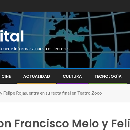
ital
ner e informar a nuestros lectores.
CINE
ACTUALIDAD
CULTURA
TECNOLOGÍA
 Felipe Rojas, entra en su recta final en Teatro Zoco
on Francisco Melo y Fel